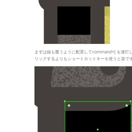
まずは線も覆うように配置してcommand+[ を
リックするよりもショートカットキーを使うと楽で