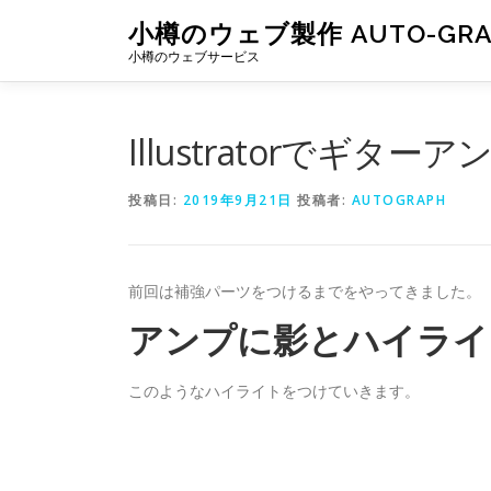
コ
小樽のウェブ製作 AUTO-GR
ン
小樽のウェブサービス
テ
ン
ツ
へ
Illustratorでギタ
ス
キ
投稿日:
2019年9月21日
投稿者:
AUTOGRAPH
ッ
プ
前回は補強パーツをつけるまでをやってきました。
アンプに影とハイライ
このようなハイライトをつけていきます。