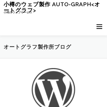
コ
小樽のウェブ製作 AUTO-GRAPH<オ
ン
ートグラフ>
テ
小樽のウェブサービス
ン
ツ
へ
メニュー
ス
キ
ッ
プ
オートグラフ製作所ブログ
オ
ー
ト
グ