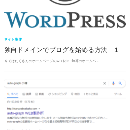
ラ
フ
製
作
サイト製作
所
独自ドメインでブログを始める方法 １
ブ
今ではたくさんのホームページのwixやjimdo等のホームペ …
ロ
グ