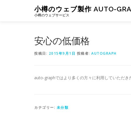
コ
小樽のウェブ製作 AUTO-GR
ン
小樽のウェブサービス
テ
ン
ツ
へ
安心の低価格
ス
キ
投稿日:
2015年9月1日
投稿者:
AUTOGRAPH
ッ
プ
auto-graphではより多くの方々に利用していた
カテゴリー:
未分類