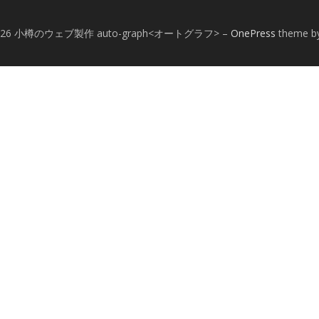
© 2026 小樽のウェブ製作 auto-graph<オートグラフ>
–
OnePress
theme b